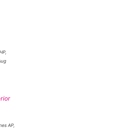
HP,
Aug
rior
nes AP,