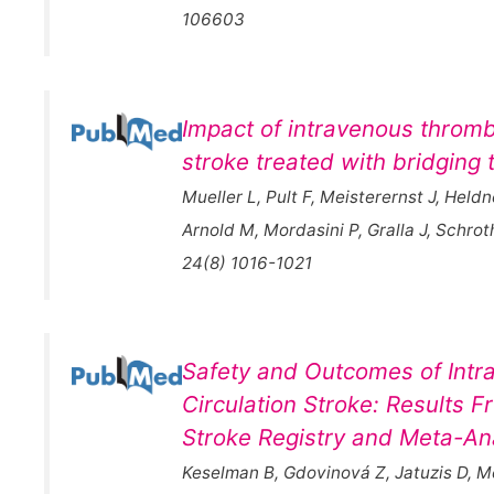
106603
Impact of intravenous thrombo
stroke treated with bridging 
Mueller L, Pult F, Meisterernst J, He
Arnold M, Mordasini P, Gralla J, Schro
24(8) 1016-1021
Safety and Outcomes of Intra
Circulation Stroke: Results 
Stroke Registry and Meta-Ana
Keselman B, Gdovinová Z, Jatuzis D, Mel