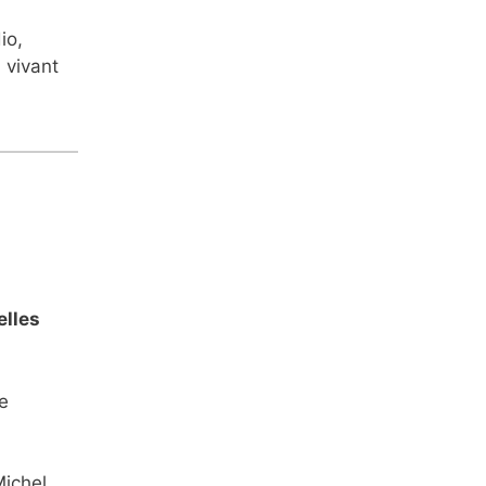
io,
 vivant
elles
e
Michel