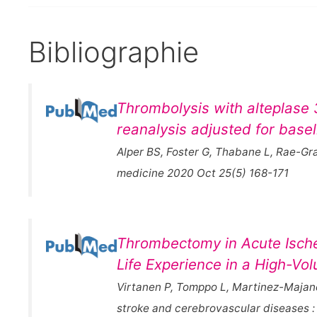
Bibliographie
Thrombolysis with alteplase 3
reanalysis adjusted for base
Alper BS, Foster G, Thabane L, Rae-
medicine 2020 Oct 25(5) 168-171
Thrombectomy in Acute Ische
Life Experience in a High-Vo
Virtanen P, Tomppo L, Martinez-Majand
stroke and cerebrovascular diseases : 