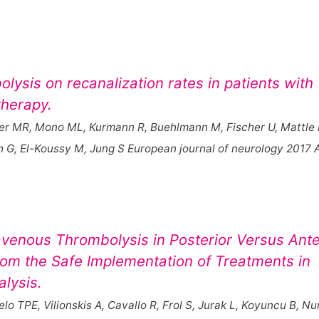
lysis on recanalization rates in patients with
therapy.
ldner MR, Mono ML, Kurmann R, Buehlmann M, Fischer U, Mattle 
th G, El-Koussy M, Jung S European journal of neurology 2017 
venous Thrombolysis in Posterior Versus Ante
From the Safe Implementation of Treatments in
lysis.
o TPE, Vilionskis A, Cavallo R, Frol S, Jurak L, Koyuncu B, Nu