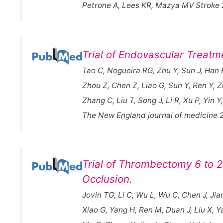
Petrone A, Lees KR, Mazya MV Stroke
Trial of Endovascular Treatm
Tao C, Nogueira RG, Zhu Y, Sun J, Han 
Zhou Z, Chen Z, Liao G, Sun Y, Ren Y, Z
Zhang C, Liu T, Song J, Li R, Xu P, Yin
The New England journal of medicine 
Trial of Thrombectomy 6 to 2
Occlusion.
Jovin TG, Li C, Wu L, Wu C, Chen J, Jia
Xiao G, Yang H, Ren M, Duan J, Liu X, Y