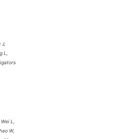
 J,
g L,
tigators
 Wei L,
Zhao W,