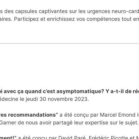
 des capsules captivantes sur les urgences neuro-card
ires. Participez et enrichissez vos compétences tout en
i avec ça quand c’est asymptomatique? Y a-t-il de ré
decine le jeudi 30 novembre 2023.
ères recommandations”
a été conçu par Marcel Emond l
arner de nous avoir partagé leur expertise sur le sujet.
ment!”
a été conçu par David Paré, Frédéric Picotte et 