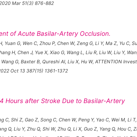
 2020 Mar 51(3) 876-882
ent of Acute Basilar-Artery Occlusion.
H, Yuan G, Wen C, Zhou P, Chen W, Zeng G, Li Y, Ma Z, Yu C, Su
hang H, Chen J, Yue X, Xiao G, Wang L, Liu R, Liu W, Liu Y, Wan
 Y, Wang G, Baxter B, Qureshi AI, Liu X, Hu W, ATTENTION Inves
2022 Oct 13 387(15) 1361-1372
4 Hours after Stroke Due to Basilar-Artery
ng C, Shi Z, Gao Z, Song C, Chen W, Peng Y, Yao C, Wei M, Li T,
ang Q, Liu Y, Zhu Q, Shi W, Zhu Q, Li X, Guo Z, Yang Q, Hou C, 