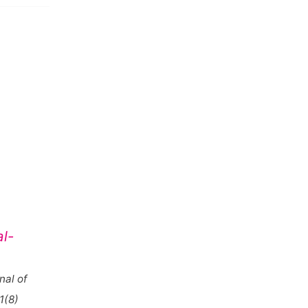
l-
nal of
1(8)