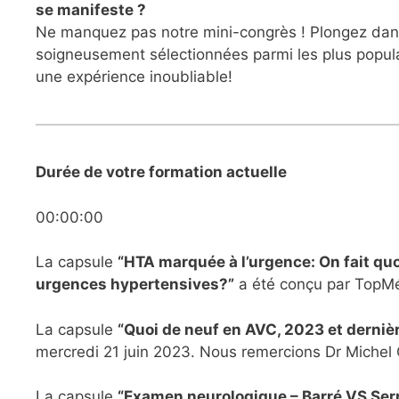
se manifeste ?
Ne manquez pas notre mini-congrès ! Plongez dans
soigneusement sélectionnées parmi les plus popula
une expérience inoubliable!
Durée de votre formation actuelle
00:00:00
La capsule
“HTA marquée à l’urgence: On fait quo
urgences hypertensives?”
a été conçu par TopMé
La capsule
“Quoi de neuf en AVC, 2023 et derni
mercredi 21 juin 2023. Nous remercions Dr Michel G
La capsule
“Examen neurologique – Barré VS Ser