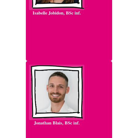
Isabelle Jobidon, BSc inf.
Jonathan Blais, BSc inf.