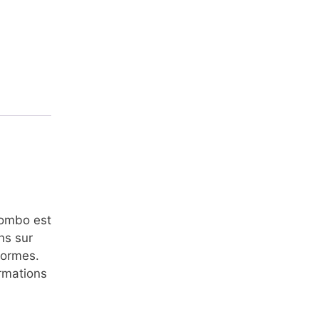
Combo est
ns sur
formes.
rmations