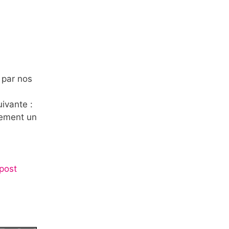
 par nos
ivante :
lement un
post