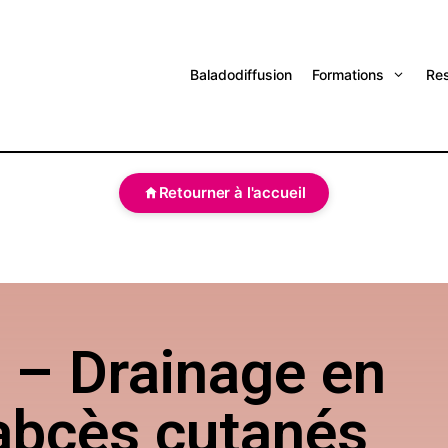
Baladodiffusion
Formations
Re
Retourner à l'accueil
 – Drainage en
abcès cutanés