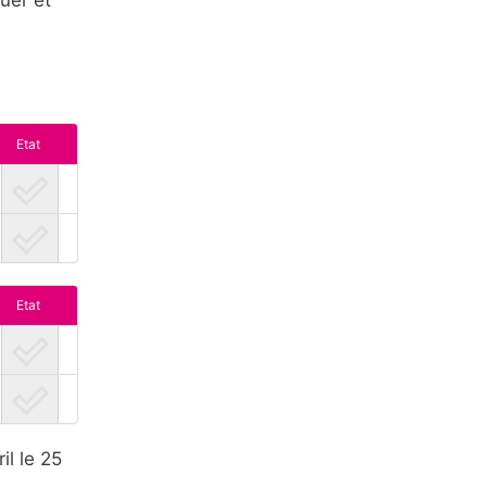
Etat
Etat
il le 25