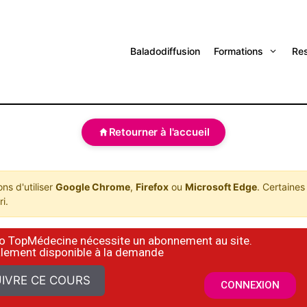
Baladodiffusion
Formations
Re
Retourner à l'accueil
s d'utiliser
Google Chrome
,
Firefox
ou
Microsoft Edge
. Certaines
i.
déo TopMédecine nécessite un abonnement au site.
alement disponible à la demande
IVRE CE COURS
CONNEXION