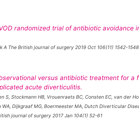
VOD randomized trial of antibiotic avoidance i
 A The British journal of surgery 2019 Oct 106(11) 1542-1548
bservational versus antibiotic treatment for a f
icated acute diverticulitis.
eren S, Stockmann HB, Vrouenraets BC, Consten EC, van der H
n WA, Dijkgraaf MG, Boermeester MA, Dutch Diverticular Dise
tish journal of surgery 2017 Jan 104(1) 52-61