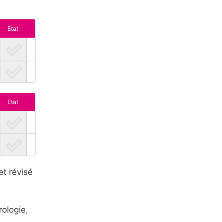
Etat
Etat
et révisé
rologie,