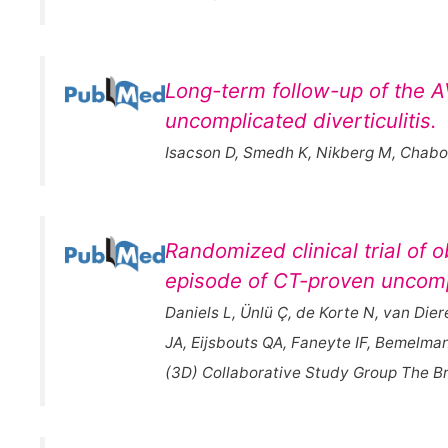
Long-term follow-up of the A
uncomplicated diverticulitis.
Isacson D, Smedh K, Nikberg M, Chabok
Randomized clinical trial of o
episode of CT-proven uncompl
Daniels L, Ünlü Ç, de Korte N, van Di
JA, Eijsbouts QA, Faneyte IF, Bemelma
(3D) Collaborative Study Group The Bri