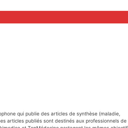
a
ophone qui publie des articles de synthèse (maladie,
es articles publiés sont destinés aux professionnels de 
 Wikimedica et TopMédecine partagent les mêmes objectif