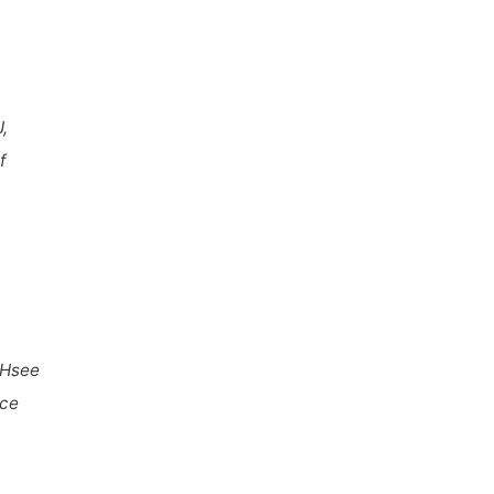
,
f
 Hsee
ice