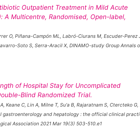
ibiotic Outpatient Treatment in Mild Acute
): A Multicentre, Randomised, Open-label,
rrer O, Piñana-Campón ML, Labró-Ciurans M, Escuder-Perez J
Navarro-Soto S, Serra-Aracil X, DINAMO-study Group Annals o
ngth of Hospital Stay for Uncomplicated
 Double-Blind Randomized Trial.
A, Keane C, Lin A, Milne T, Su'a B, Rajaratnam S, Ctercteko G,
al gastroenterology and hepatology : the official clinical pract
ogical Association 2021 Mar 19(3) 503-510.e1