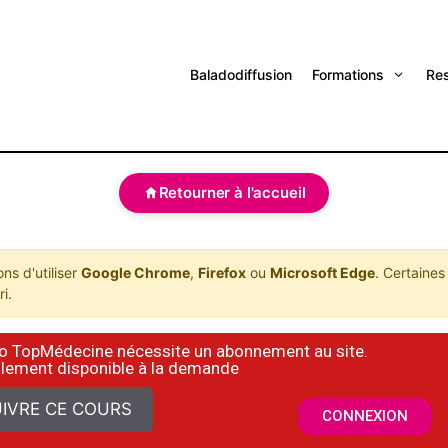
Baladodiffusion
Formations
Re
Retourner à l'accueil
s d'utiliser
Google Chrome
,
Firefox
ou
Microsoft Edge
. Certaines
i.
déo TopMédecine nécessite un abonnement au site.
alement disponible à la demande
IVRE CE COURS
CONNEXION