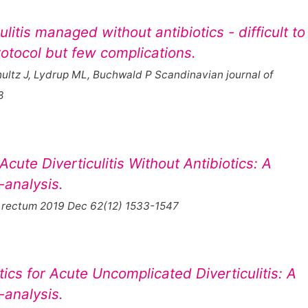
litis managed without antibiotics - difficult to
otocol but few complications.
hultz J, Lydrup ML, Buchwald P Scandinavian journal of
8
ute Diverticulitis Without Antibiotics: A
analysis.
d rectum 2019 Dec 62(12) 1533-1547
tics for Acute Uncomplicated Diverticulitis: A
analysis.