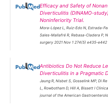
Efficacy and Safety of Nonant
Diverticulitis (DINAMO-study
Noninferiority Trial.
Mora-López L, Ruiz-Edo N, Estrada-Fe
Sales-Mallafré R, Rebasa-Cladera P, 
surgery 2021 Nov 1 274(5) e435-e442
Antibiotics Do Not Reduce Le
Diverticulitis in a Pragmatic
Jaung R, Nisbet S, Gosselink MP, Di Re 
L, Rowbotham D, Hill A, Bissett I Clinic
journal of the American Gastroenterol