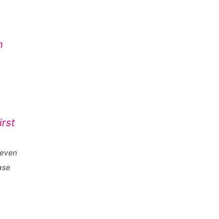
n
irst
oeven
ase