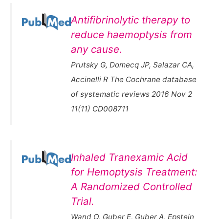
Antifibrinolytic therapy to
reduce haemoptysis from
any cause.
Prutsky G, Domecq JP, Salazar CA,
Accinelli R The Cochrane database
of systematic reviews 2016 Nov 2
11(11) CD008711
Inhaled Tranexamic Acid
for Hemoptysis Treatment:
A Randomized Controlled
Trial.
Wand O, Guber E, Guber A, Epstein