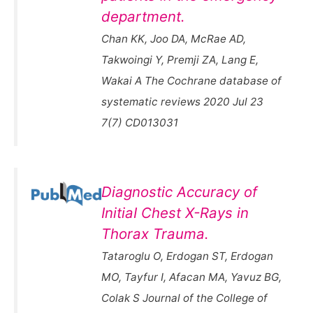
department.
Chan KK, Joo DA, McRae AD,
Takwoingi Y, Premji ZA, Lang E,
Wakai A The Cochrane database of
systematic reviews 2020 Jul 23
7(7) CD013031
Diagnostic Accuracy of
InitiaI Chest X-Rays in
Thorax Trauma.
Tataroglu O, Erdogan ST, Erdogan
MO, Tayfur I, Afacan MA, Yavuz BG,
Colak S Journal of the College of