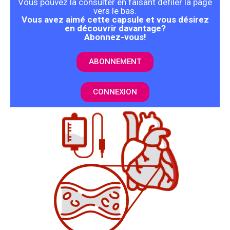
Vous pouvez la consulter en faisant défiler la page
vers le bas.
Vous avez aimé cette capsule et vous désirez
en découvrir davantage?
Abonnez-vous!
ABONNEMENT
CONNEXION