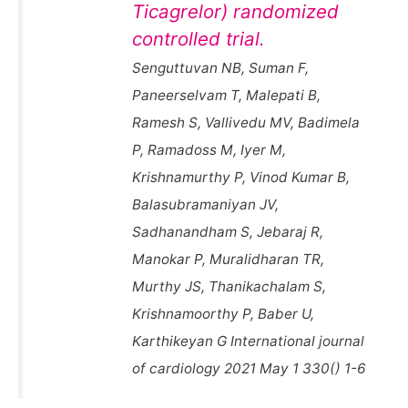
Ticagrelor) randomized
controlled trial.
Senguttuvan NB, Suman F,
Paneerselvam T, Malepati B,
Ramesh S, Vallivedu MV, Badimela
P, Ramadoss M, Iyer M,
Krishnamurthy P, Vinod Kumar B,
Balasubramaniyan JV,
Sadhanandham S, Jebaraj R,
Manokar P, Muralidharan TR,
Murthy JS, Thanikachalam S,
Krishnamoorthy P, Baber U,
Karthikeyan G International journal
of cardiology 2021 May 1 330() 1-6