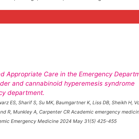
nd Appropriate Care in the Emergency Depart
order and cannabinoid hyperemesis syndrome
cy department.
warz ES, Sharif S, Su MK, Baumgartner K, Liss DB, Sheikh H, Vo
lend R, Munkley A, Carpenter CR Academic emergency medicin
Academic Emergency Medicine 2024 May 31(5) 425-455