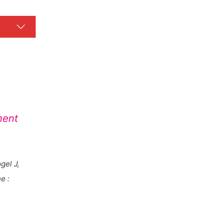
ment
gel J,
e :