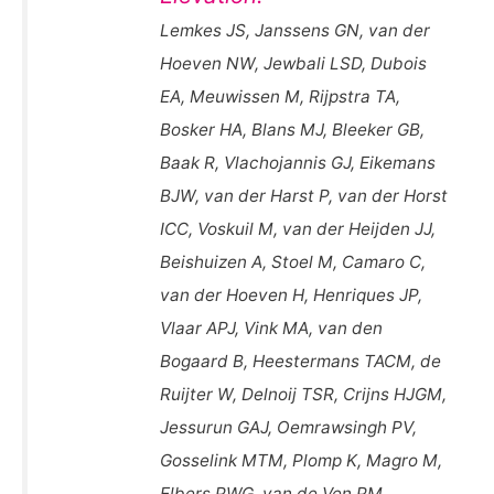
Lemkes JS, Janssens GN, van der
Hoeven NW, Jewbali LSD, Dubois
EA, Meuwissen M, Rijpstra TA,
Bosker HA, Blans MJ, Bleeker GB,
Baak R, Vlachojannis GJ, Eikemans
BJW, van der Harst P, van der Horst
ICC, Voskuil M, van der Heijden JJ,
Beishuizen A, Stoel M, Camaro C,
van der Hoeven H, Henriques JP,
Vlaar APJ, Vink MA, van den
Bogaard B, Heestermans TACM, de
Ruijter W, Delnoij TSR, Crijns HJGM,
Jessurun GAJ, Oemrawsingh PV,
Gosselink MTM, Plomp K, Magro M,
Elbers PWG, van de Ven PM,