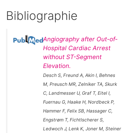
Bibliographie
Angiography after Out-of-
Hospital Cardiac Arrest
without ST-Segment
Elevation.
Desch S, Freund A, Akin I, Behnes
M, Preusch MR, Zelniker TA, Skurk
C, Landmesser U, Graf T, Eitel I,
Fuernau G, Haake H, Nordbeck P,
Hammer F, Felix SB, Hassager C,
Engstrøm T, Fichtlscherer S,
Ledwoch J, Lenk K, Joner M, Steiner