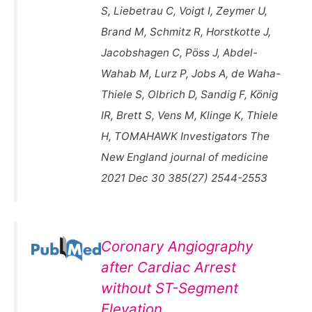
S, Liebetrau C, Voigt I, Zeymer U,
Brand M, Schmitz R, Horstkotte J,
Jacobshagen C, Pöss J, Abdel-
Wahab M, Lurz P, Jobs A, de Waha-
Thiele S, Olbrich D, Sandig F, König
IR, Brett S, Vens M, Klinge K, Thiele
H, TOMAHAWK Investigators The
New England journal of medicine
2021 Dec 30 385(27) 2544-2553
Coronary Angiography
after Cardiac Arrest
without ST-Segment
Elevation.