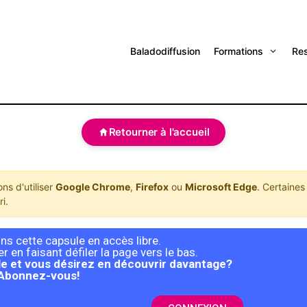
Baladodiffusion
Formations
Re
Retourner à l'accueil
s d'utiliser
Google Chrome
,
Firefox
ou
Microsoft Edge
. Certaines
i.
s cette capsule en accès libre.
 en faisant défiler la page vers le bas.
e et vous désirez en découvrir davantage?
Abonnez-vous!