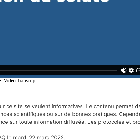
r ce site se veulent informatives. Le contenu permet d
nces scientifiques ou sur de bonnes pratiques. Cependa
nce sur toute information diffusée. Les protocoles et p
TAQ le mardi 22 mars 2022.