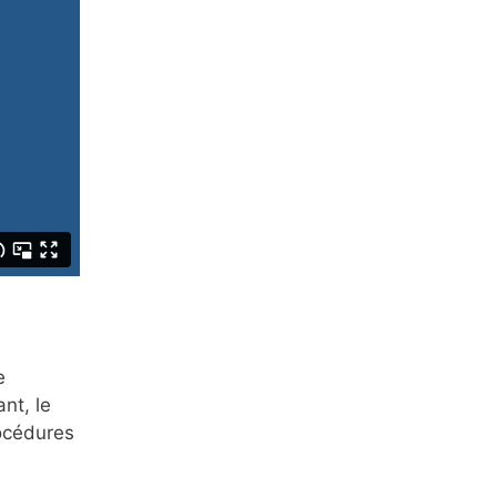
e
nt, le
rocédures