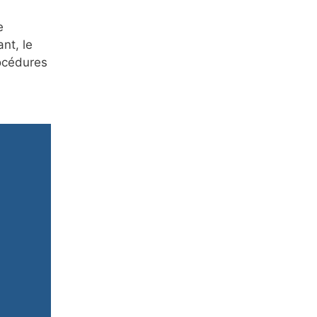
e
nt, le
rocédures