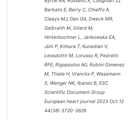
Byrne RA, Rossello X, Coughlan JJ,
Barbato E, Berry C, Chieffo A,
Claeys MJ, Dan GA, Dweck MR,
Galbraith M, Gilard M,
Hinterbuchner L, Jankowska EA,
Jüni P, Kimura T, Kunadian V,
Leosdottir M, Lorusso R, Pedretti
RFE, Rigopoulos AG, Rubini Gimenez
M, Thiele H, Vranckx P, Wassmann
S, Wenger NK, Ibanez B, ESC
Scientific Document Group
European heart journal 2023 Oct 12
44(38) 3720-3826