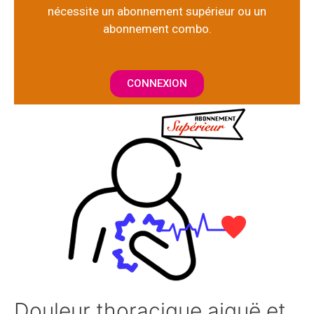
nécessite un abonnement supérieur ou un
abonnement combo.
CONNEXION
Douleur thoracique aiguë et