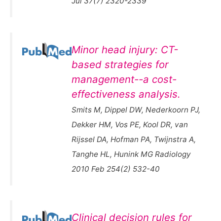
Jul 37(7) 2320-2339
Minor head injury: CT-
based strategies for
management--a cost-
effectiveness analysis.
Smits M, Dippel DW, Nederkoorn PJ,
Dekker HM, Vos PE, Kool DR, van
Rijssel DA, Hofman PA, Twijnstra A,
Tanghe HL, Hunink MG Radiology
2010 Feb 254(2) 532-40
Clinical decision rules for