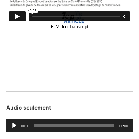
Audio
seulement
:
Lecteur
00:00
00:00
audio