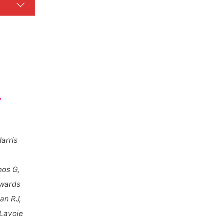
,
arris
nos G,
dwards
an RJ,
 Lavoie