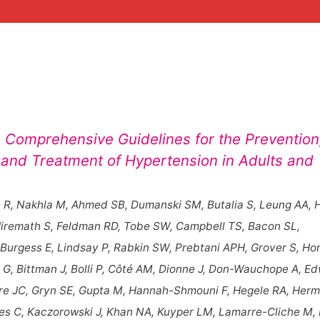
Comprehensive Guidelines for the Prevention
 and Treatment of Hypertension in Adults and
 R, Nakhla M, Ahmed SB, Dumanski SM, Butalia S, Leung AA, H
 Hiremath S, Feldman RD, Tobe SW, Campbell TS, Bacon SL,
 Burgess E, Lindsay P, Rabkin SW, Prebtani APH, Grover S, Ho
it G, Bittman J, Bolli P, Côté AM, Dionne J, Don-Wauchope A, E
oire JC, Gryn SE, Gupta M, Hannah-Shmouni F, Hegele RA, Herm
es C, Kaczorowski J, Khan NA, Kuyper LM, Lamarre-Cliche M,