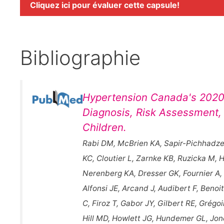
Cliquez ici pour évaluer cette capsule!
Bibliographie
Hypertension Canada's 2020 
Diagnosis, Risk Assessment,
Children.
Rabi DM, McBrien KA, Sapir-Pichhadze
KC, Cloutier L, Zarnke KB, Ruzicka M,
Nerenberg KA, Dresser GK, Fournier A,
Alfonsi JE, Arcand J, Audibert F, Beno
C, Firoz T, Gabor JY, Gilbert RE, Grég
Hill MD, Howlett JG, Hundemer GL, Jon