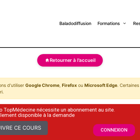
Baladodiffusion
Formations
Re
Retourner à l'accueil
s d'utiliser
Google Chrome
,
Firefox
ou
Microsoft Edge
. Certaines
i.
déo TopMédecine nécessite un abonnement au site.
alement disponible à la demande
IVRE CE COURS
CONNEXION