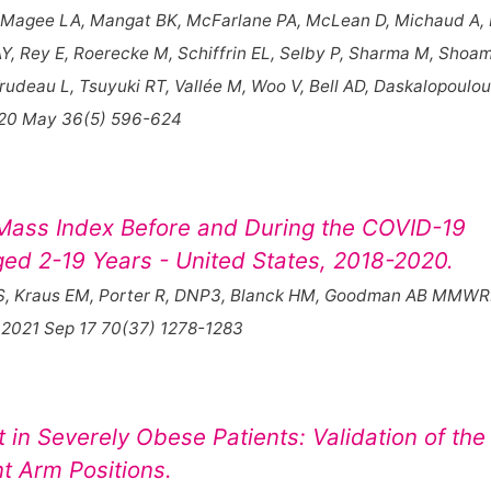
, Magee LA, Mangat BK, McFarlane PA, McLean D, Michaud A, 
Y, Rey E, Roerecke M, Schiffrin EL, Selby P, Sharma M, Sho
rudeau L, Tsuyuki RT, Vallée M, Woo V, Bell AD, Daskalopoulo
2020 May 36(5) 596-624
 Mass Index Before and During the COVID-19
d 2-19 Years - United States, 2018-2020.
S, Kraus EM, Porter R, DNP3, Blanck HM, Goodman AB MMWR
t 2021 Sep 17 70(37) 1278-1283
n Severely Obese Patients: Validation of the
t Arm Positions.