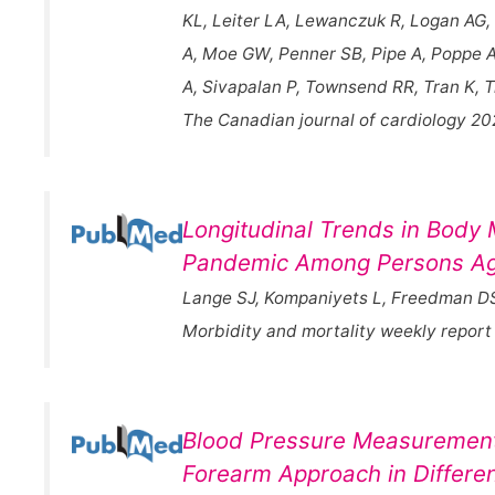
KL, Leiter LA, Lewanczuk R, Logan AG
A, Moe GW, Penner SB, Pipe A, Poppe A
A, Sivapalan P, Townsend RR, Tran K, T
The Canadian journal of cardiology 
Longitudinal Trends in Body
Pandemic Among Persons Age
Lange SJ, Kompaniyets L, Freedman D
Morbidity and mortality weekly repor
Blood Pressure Measurement i
Forearm Approach in Differen