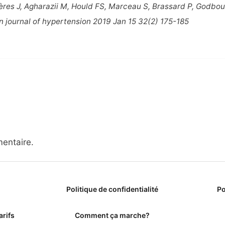
ières J, Agharazii M, Hould FS, Marceau S, Brassard P, Godbou
an journal of hypertension 2019 Jan 15 32(2) 175-185
entaire.
Politique de confidentialité
Po
arifs
Comment ça marche?