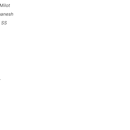
Milot
amanesh
u SS
.