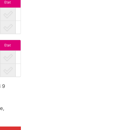
Etat
Etat
i 9
e,