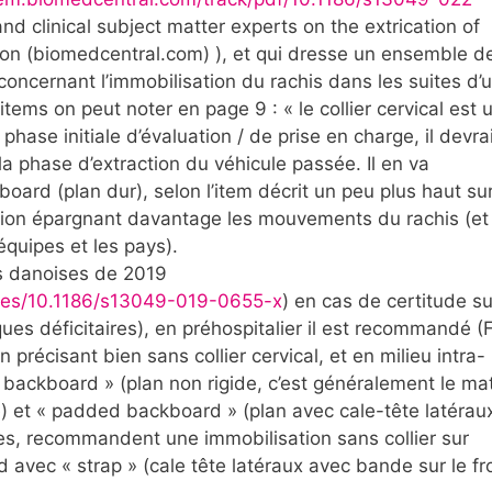
nd clinical subject matter experts on the extrication of
ision (biomedcentral.com) ), et qui dresse un ensemble d
oncernant l’immobilisation du rachis dans les suites d’
tems on peut noter en page 9 : « le collier cervical est 
 phase initiale d’évaluation / de prise en charge, il devrai
a phase d’extraction du véhicule passée. Il en va
rd (plan dur), selon l’item décrit un peu plus haut sur
ion épargnant davantage les mouvements du rachis (et 
équipes et les pays).
s danoises de 2019
icles/10.1186/s13049-019-0655-x
) en cas de certitude su
ues déficitaires), en préhospitalier il est recommandé (F
 précisant bien sans collier cervical, et en milieu intra-
t backboard » (plan non rigide, c’est généralement le ma
e) et « padded backboard » (plan avec cale-tête latéraux
s, recommandent une immobilisation sans collier sur
 avec « strap » (cale tête latéraux avec bande sur le fr