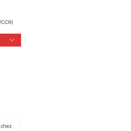
s/CCR)
t chez