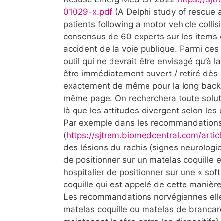
01029-x.pdf
(A Delphi study of rescue a
patients following a motor vehicle coll
consensus de 60 experts sur les items c
accident de la voie publique. Parmi ces i
outil qui ne devrait être envisagé qu’à la
être immédiatement ouvert / retiré dès l
exactement de même pour la long backboa
même page. On recherchera toute solut
là que les attitudes divergent selon les 
Par exemple dans les recommandation
(
https://sjtrem.biomedcentral.com/art
des lésions du rachis (signes neurologiq
de positionner sur un matelas coquille en
hospitalier de positionner sur une « sof
coquille qui est appelé de cette manièr
Les recommandations norvégiennes elle
matelas coquille ou matelas de brancard