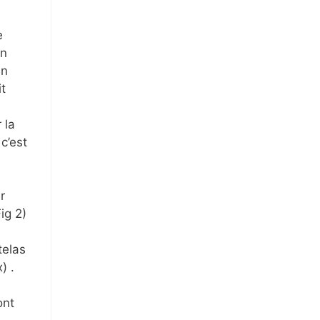
e
un
un
t
 la
c’est
r
ig 2)
telas
) .
ont