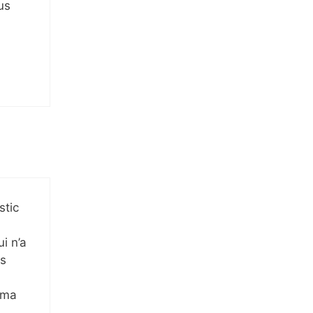
us
stic
i n’a
ns
uma