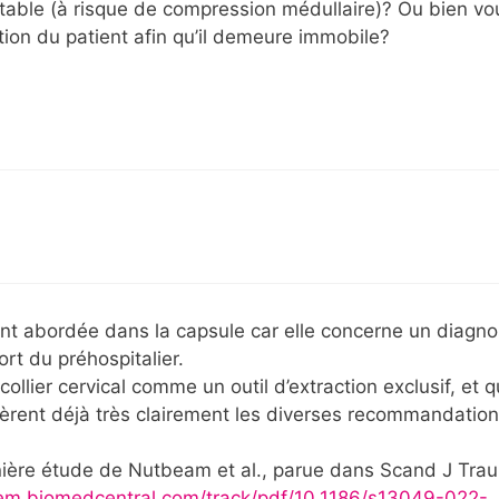
stable (à risque de compression médullaire)? Ou bien vo
ration du patient afin qu’il demeure immobile?
ent abordée dans la capsule car elle concerne un diagno
rt du préhospitalier.
ollier cervical comme un outil d’extraction exclusif, et qu
èrent déjà très clairement les diverses recommandatio
ernière étude de Nutbeam et al., parue dans Scand J Tra
trem.biomedcentral.com/track/pdf/10.1186/s13049-022-