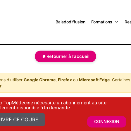
Baladodiffusion
Formations
Re
Retourner à l'accueil
s d'utiliser
Google Chrome
,
Firefox
ou
Microsoft Edge
. Certaines
i.
déo TopMédecine nécessite un abonnement au site.
alement disponible à la demande
IVRE CE COURS
CONNEXION