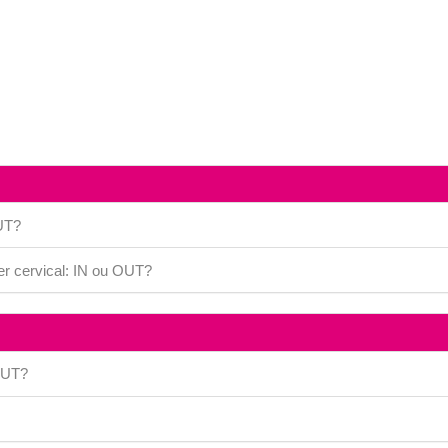
OUT?
er cervical: IN ou OUT?
 OUT?