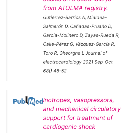
from ATOLMA registry.
Gutiérrez-Barrios A, Mialdea-
Salmerón D, Cañadas-Pruaño D,
Garcia-Molinero D, Zayas-Rueda R,
Calle-Pérez G, Vázquez-García R,
Toro R, Gheorghe L Journal of
electrocardiology 2021 Sep-Oct
68() 48-52
Inotropes, vasopressors,
and mechanical circulatory
support for treatment of
cardiogenic shock